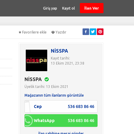
İlan Ver
Giriş yap
Kayıt ol
Favorilere ekle
Yazdır
NİSSPA
Kayıt tarihi:
13 Ekim 2021, 23:38
NİSSPA
Üyelik tarihi: 13 Ekim 2021
Mağazanın tüm ilanlarını görüntüle
Cep
536 683 86 46
WhatsApp
536 683 86 46
İlan sahibine mesaj gönder