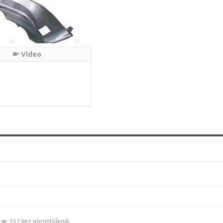
Video
332 kez görüntülendi.