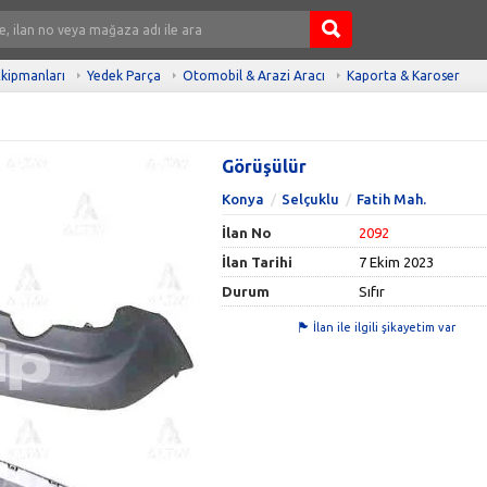
kipmanları
Yedek Parça
Otomobil & Arazi Aracı
Kaporta & Karoser
Görüşülür
Konya
Selçuklu
Fatih Mah.
İlan No
2092
İlan Tarihi
7 Ekim 2023
Durum
Sıfır
İlan ile ilgili şikayetim var