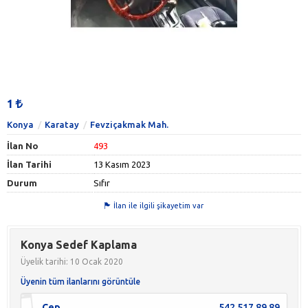
1
Konya
Karatay
Fevziçakmak Mah.
İlan No
493
İlan Tarihi
13 Kasım 2023
Durum
Sıfır
İlan ile ilgili şikayetim var
Konya Sedef Kaplama
Üyelik tarihi: 10 Ocak 2020
Üyenin tüm ilanlarını görüntüle
Cep
542 517 89 89