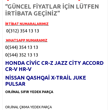
“GÜNCEL FİYATLAR İÇİN LÜTFEN
İRTİBATA GEÇİNİZ”
İRTİBAT NUMARALARIMIZ
0(312) 354 13 13
​
WHATSAPP NUMARAMIZ
0(544) 354 13 13
0(544) 352 13 13
HONDA CİVİC CR-Z JAZZ CİTY ACCORD
CR-V HR-V
NİSSAN QASHQAİ X-TRAİL JUKE
PULSAR
ORJİNAL SIFIR YEDEK PARÇA
ORJİNAL ÇIKMA YEDEK PARÇA