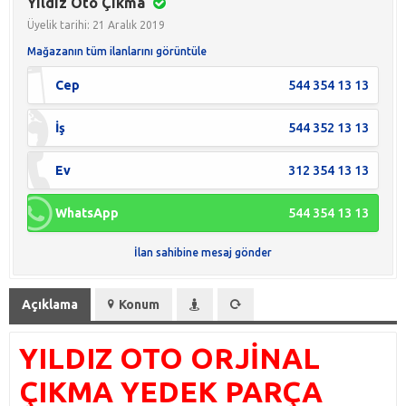
Yıldız Oto Çıkma
Üyelik tarihi: 21 Aralık 2019
Mağazanın tüm ilanlarını görüntüle
Cep
544 354 13 13
İş
544 352 13 13
Ev
312 354 13 13
WhatsApp
544 354 13 13
İlan sahibine mesaj gönder
Açıklama
Konum
YILDIZ OTO ORJİNAL
ÇIKMA YEDEK PARÇA