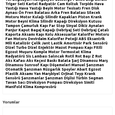
Triger Seti Kartel Radyatör Cam Koltuk Torpido Hava
Yastığı Hava Yastığı Beyin Motor Tesisatı Fren Disk
Aynası Ön Fren Balatası Arka Fren Balatası Silecek
Motoru Motor Kulağı Silindir Kapakları Piston Krank
Motor Beyni Klima Silindir Kapağı Direksiyon Kutusu
Tampon Çamurluk Kapı Far Stop Sinyal Dikiz Aynaları
Panjur Kaput Bagaj Kapağı Debriyaj Seti Debriyaj Çatalı
Kaporta Aksamı Kapı Kolu Aksesuarlar Kalorifer Motoru
Fan Motoru Devirdaim Kalorifer Peteği ABS Eksantrik
Mili Katalizör Çelik Jant Lastik Amortisör Park Sensörü
Dizel Turbo Dizel Enjektör Mazot Pompası Kapı Fitili
Egzost Muşuru Komple Motor Termostat Klima
Radyatörü Sis Lambası Salıncak Rotil Rot Başı Z Rot
Aks Kafası Aks Keçesi Baskı Balata Şarj Dinamosu Marş
Dinamosu Sunroof Kapı Döşemeleri Manuel Şanzıman
Otomatik Şanzıman Rüzgarlık Spoyler Abart Egzost
Plastik Aksamı Yan Marşbiyel Orjinal Teyp Krank
Sensörü Şanzımanlar Şanzıman Dişlisi Türbin Segman
Tavan Sacı Direksiyon Pompası Direksiyon Simiti
Manifold Klima Kompresörü
Yorumlar