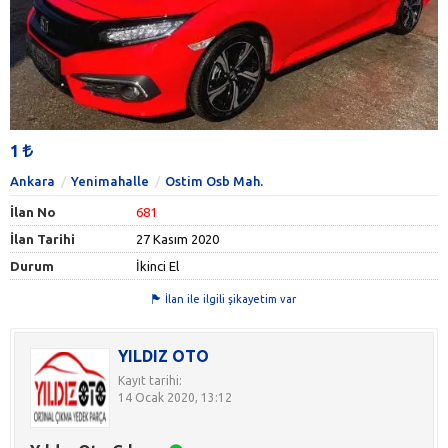
1
Ankara
Yenimahalle
Ostim Osb Mah.
İlan No
681
İlan Tarihi
27 Kasım 2020
Durum
İkinci El
İlan ile ilgili şikayetim var
YILDIZ OTO
Kayıt tarihi:
14 Ocak 2020, 13:12