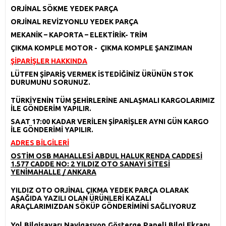
ORJİNAL SÖKME YEDEK PARÇA
ORJİNAL REVİZYONLU YEDEK PARÇA
MEKANİK – KAPORTA – ELEKTİRİK- TRİM
ÇIKMA KOMPLE MOTOR - ÇIKMA KOMPLE ŞANZIMAN
ŞİPARİŞLER HAKKINDA
LÜTFEN ŞİPARİŞ VERMEK İSTEDİĞİNİZ ÜRÜNÜN STOK
DURUMUNU SORUNUZ.
TÜRKİYENİN TÜM ŞEHİRLERİNE ANLAŞMALI KARGOLARIMIZ
İLE GÖNDERİM YAPILIR.
SAAT 17:00 KADAR VERİLEN ŞİPARİŞLER AYNI GÜN KARGO
İLE GÖNDERİMİ YAPILIR.
ADRES BİLGİLERİ
OSTİM OSB MAHALLESİ ABDUL HALUK RENDA CADDESİ
1.577 CADDE NO: 2 YILDIZ OTO SANAYİ SİTESİ
YENİMAHALLE / ANKARA
YILDIZ OTO ORJİNAL ÇIKMA YEDEK PARÇA OLARAK
AŞAĞIDA YAZILI OLAN ÜRÜNLERİ KAZALI
ARAÇLARIMIZDAN SÖKÜP GÖNDERİMİNİ SAĞLIYORUZ
Yol Bilgisayarı Navigasyon Gösterge Paneli Bilgi Ekranı