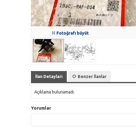
Fotoğrafı büyüt
İlan Detayları
Benzer İlanlar
Açıklama bulunamadı
Yorumlar