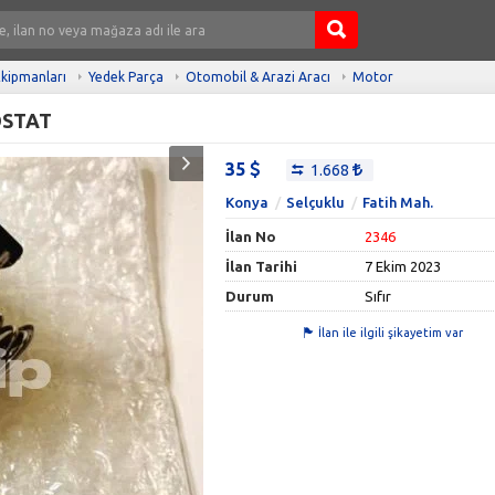
kipmanları
Yedek Parça
Otomobil & Arazi Aracı
Motor
OSTAT
35
1.668
Konya
Selçuklu
Fatih Mah.
İlan No
2346
İlan Tarihi
7 Ekim 2023
Durum
Sıfır
İlan ile ilgili şikayetim var