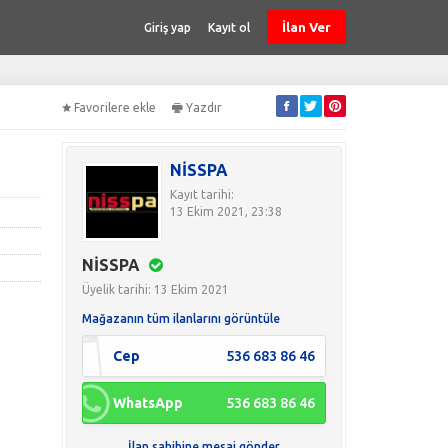
İlan Ver
Giriş yap
Kayıt ol
Favorilere ekle
Yazdır
NİSSPA
Kayıt tarihi:
13 Ekim 2021, 23:38
NİSSPA
Üyelik tarihi: 13 Ekim 2021
Mağazanın tüm ilanlarını görüntüle
Cep
536 683 86 46
WhatsApp
536 683 86 46
İlan sahibine mesaj gönder