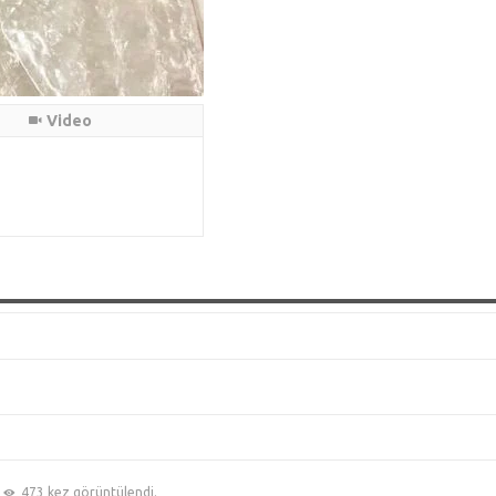
Video
473 kez görüntülendi.