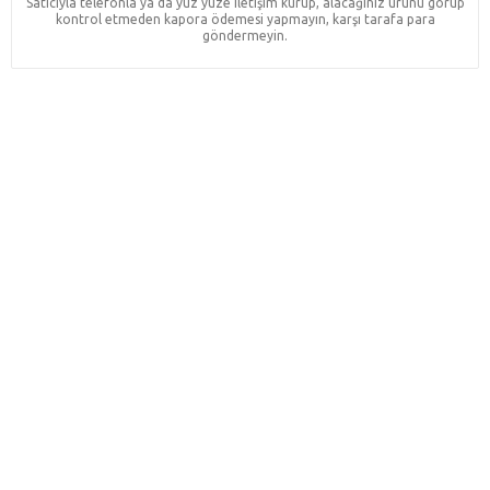
Satıcıyla telefonla ya da yüz yüze iletişim kurup, alacağınız ürünü görüp
kontrol etmeden kapora ödemesi yapmayın, karşı tarafa para
göndermeyin.