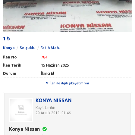
1
Konya
Selçuklu
Fatih Mah.
İlan No
784
İlan Tarihi
15 Haziran 2025
Durum
İkinci El
İlan ile ilgili şikayetim var
KONYA NISSAN
Kayıt tarihi:
20 Aralık 2019, 01:46
Konya Nissan