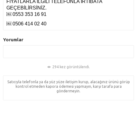
FİYATLARLA İLGİLİ TELEFONLA İRTİBATA
GEÇEBİLİRSİNİZ.
￼ 0553 353 16 91
￼ 0506 414 02 40
Yorumlar
294 kez görüntülendi.
Satıcıyla telefonla ya da yüz yüze iletişim kurup, alacağınız ürünü görüp
kontrol etmeden kapora ödemesi yapmayın, karşı tarafa para
göndermeyin.