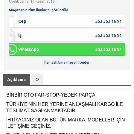
Üyelik tarihi: 14 Kasım 2019
Mağazanın tüm ilanlarını görüntüle
Cep
553 353 16 91
İş
553 353 16 91
WhatsApp
553 353 16 91
İlan sahibine mesaj gönder
Açıklama
BİNBİR OTO FAR-STOP-YEDEK PARÇA
TÜRKİYE'NİN HER YERİNE ANLAŞMALI KARGO İLE
TESLİMAT SAĞLANMAKTADIR.
İHTİYACINIZ OLAN BÜTÜN MARKA, MODELLER İÇİN
İLETİŞİME GEÇİNİZ.