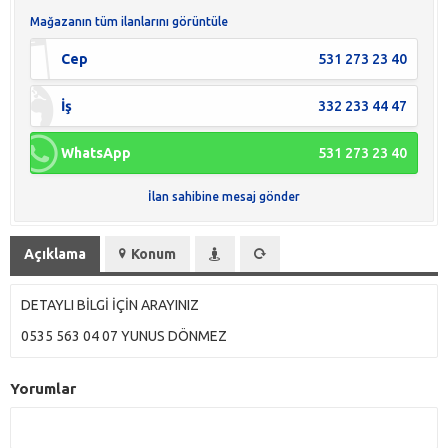
Mağazanın tüm ilanlarını görüntüle
Cep
531 273 23 40
İş
332 233 44 47
WhatsApp
531 273 23 40
İlan sahibine mesaj gönder
Açıklama
Konum
DETAYLI BİLGİ İÇİN ARAYINIZ
0535 563 04 07 YUNUS DÖNMEZ
Yorumlar