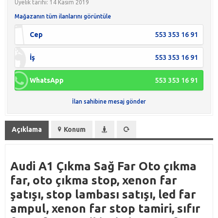
Üyelik tarihi: 14 Kasım 2019
Mağazanın tüm ilanlarını görüntüle
Cep
553 353 16 91
İş
553 353 16 91
WhatsApp
553 353 16 91
İlan sahibine mesaj gönder
Açıklama
Konum
Audi A1 Çıkma Sağ Far Oto çıkma
far, oto çıkma stop, xenon far
şatışı, stop lambası satışı, led far
ampul, xenon far stop tamiri, sıfır