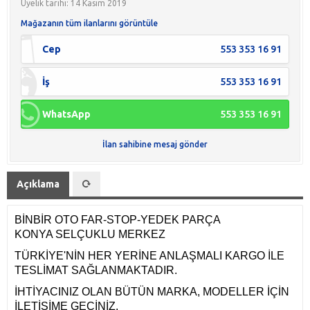
Üyelik tarihi: 14 Kasım 2019
Mağazanın tüm ilanlarını görüntüle
Cep
553 353 16 91
İş
553 353 16 91
WhatsApp
553 353 16 91
İlan sahibine mesaj gönder
Açıklama
BİNBİR OTO FAR-STOP-YEDEK PARÇA
KONYA SELÇUKLU MERKEZ
TÜRKİYE'NİN HER YERİNE ANLAŞMALI KARGO İLE
TESLİMAT SAĞLANMAKTADIR.
İHTİYACINIZ OLAN BÜTÜN MARKA, MODELLER İÇİN
İLETİŞİME GEÇİNİZ.