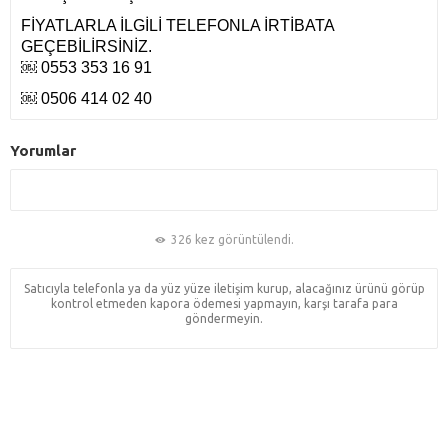
FİYATLARLA İLGİLİ TELEFONLA İRTİBATA
GEÇEBİLİRSİNİZ.
￼ 0553 353 16 91
￼ 0506 414 02 40
Yorumlar
326 kez görüntülendi.
Satıcıyla telefonla ya da yüz yüze iletişim kurup, alacağınız ürünü görüp
kontrol etmeden kapora ödemesi yapmayın, karşı tarafa para
göndermeyin.