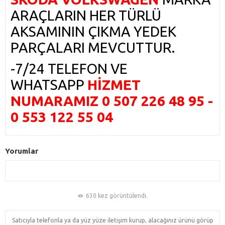
ARAÇLARIN HER TÜRLÜ
AKSAMININ ÇIKMA YEDEK
PARÇALARI MEVCUTTUR.
-7/24 TELEFON VE
WHATSAPP
HİZMET
NUMARAMIZ 0 507 226 48 95 -
0 553 122 55 04
Yorumlar
630 kez görüntülendi.
Satıcıyla telefonla ya da yüz yüze iletişim kurup, alacağınız ürünü görüp