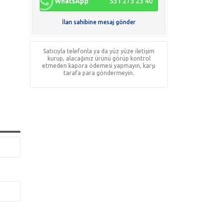
WhatsApp
531 273 23 40
İlan sahibine mesaj gönder
Satıcıyla telefonla ya da yüz yüze iletişim
kurup, alacağınız ürünü görüp kontrol
etmeden kapora ödemesi yapmayın, karşı
tarafa para göndermeyin.