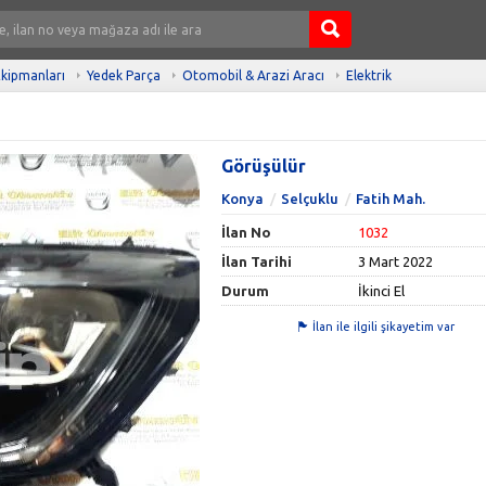
kipmanları
Yedek Parça
Otomobil & Arazi Aracı
Elektrik
Görüşülür
Konya
Selçuklu
Fatih Mah.
İlan No
1032
İlan Tarihi
3 Mart 2022
Durum
İkinci El
İlan ile ilgili şikayetim var