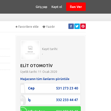
İlan Ver
Giriş yap
Kayıt ol
Favorilere ekle
Yazdır
Kayıt tarihi:
,
ELİT OTOMOTİV
Üyelik tarihi: 11 Ocak 2020
Mağazanın tüm ilanlarını görüntüle
Cep
531 273 23 40
İş
332 233 44 47