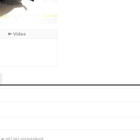
Video
687 kez görüntülendi.