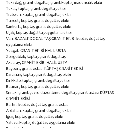
Tekirdağ, granit dogaltaş granit küptaş madencilik ekibi
Tokat, küptaş granit dogaltaş ekibi
Trabzon, küptaş granit dogaltaş ekibi
Tunceli, küptaş granit dogaltaş ekibi
Şanlıurfa, küptaş granit dogaltaş ekibi
Uşak, küptaş doğal taş uygulama ekibi
Van, BAZALT DOGAL TAŞ GRANİT EKİBİ küptaş doğal taş
uygulama ekibi
Yozgat, GRANİT EKİBİ HALİL USTA
Zonguldak, küptaş granit dogaltaş
Aksaray, GRANİT EKİBİ HALİL USTA
Bayburt, granit ustası KÜPTAŞ GRANİT EKİBİ
Karaman, küptaş granit dogaltaş ekibi
Kırıkkale,küptaş granit dogaltaş ekibi
Batman, küptaş granit dogaltaş ekibi
Şırnak, granit çevre düzenleme dogaltaş granit ustası KÜPTAŞ
GRANİT EKİBİ
Bartın, küptaş doğal taş granit ustası
Ardahan, küptaş granit dogaltaş ekibi
Iğdır, küptaş granit dogaltaş ekibi
Yalova, küptaş doğal taş uygulama ekibi