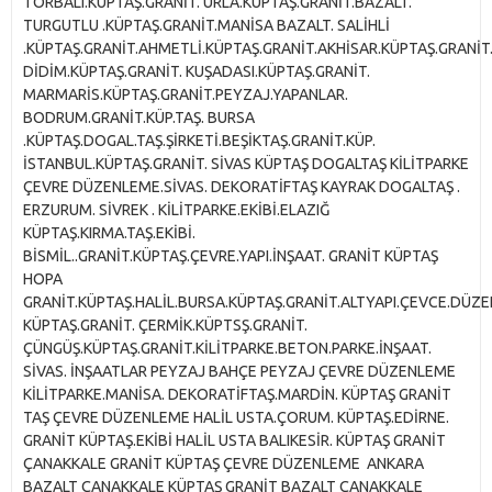
TORBALI.KÜPTAŞ.GRANİT. URLA.KÜPTAŞ.GRANİT.BAZALT.
TURGUTLU .KÜPTAŞ.GRANİT.MANİSA BAZALT. SALİHLİ
.KÜPTAŞ.GRANİT.AHMETLİ.KÜPTAŞ.GRANİT.AKHİSAR.KÜPTAŞ.GRANİT
DİDİM.KÜPTAŞ.GRANİT. KUŞADASI.KÜPTAŞ.GRANİT.
MARMARİS.KÜPTAŞ.GRANİT.PEYZAJ.YAPANLAR.
BODRUM.GRANİT.KÜP.TAŞ. BURSA
.KÜPTAŞ.DOGAL.TAŞ.ŞİRKETİ.BEŞİKTAŞ.GRANİT.KÜP.
İSTANBUL.KÜPTAŞ.GRANİT. SİVAS KÜPTAŞ DOGALTAŞ KİLİTPARKE
ÇEVRE DÜZENLEME.SİVAS. DEKORATİFTAŞ KAYRAK DOGALTAŞ .
ERZURUM. SİVREK . KİLİTPARKE.EKİBİ.ELAZIĞ
KÜPTAŞ.KIRMA.TAŞ.EKİBİ.
BİSMİL..GRANİT.KÜPTAŞ.ÇEVRE.YAPI.İNŞAAT. GRANİT KÜPTAŞ
HOPA
GRANİT.KÜPTAŞ.HALİL.BURSA.KÜPTAŞ.GRANİT.ALTYAPI.ÇEVCE.DÜ
KÜPTAŞ.GRANİT. ÇERMİK.KÜPTSŞ.GRANİT.
ÇÜNGÜŞ.KÜPTAŞ.GRANİT.KİLİTPARKE.BETON.PARKE.İNŞAAT.
SİVAS. İNŞAATLAR PEYZAJ BAHÇE PEYZAJ ÇEVRE DÜZENLEME
KİLİTPARKE.MANİSA. DEKORATİFTAŞ.MARDİN. KÜPTAŞ GRANİT
TAŞ ÇEVRE DÜZENLEME HALİL USTA.ÇORUM. KÜPTAŞ.EDİRNE.
GRANİT KÜPTAŞ.EKİBİ HALİL USTA BALIKESİR. KÜPTAŞ GRANİT
ÇANAKKALE GRANİT KÜPTAŞ ÇEVRE DÜZENLEME ANKARA
BAZALT ÇANAKKALE KÜPTAŞ GRANİT BAZALT ÇANAKKALE