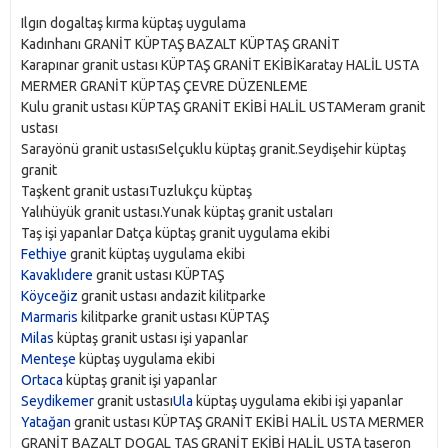
Ilgın dogaltaş kırma küptaş uygulama
Kadınhanı GRANİT KÜPTAŞ BAZALT KÜPTAŞ GRANİT
Karapınar granit ustası KÜPTAŞ GRANİT EKİBİKaratay HALİL USTA
MERMER GRANİT KÜPTAŞ ÇEVRE DÜZENLEME
Kulu granit ustası KÜPTAŞ GRANİT EKİBİ HALİL USTAMeram granit
ustası
Sarayönü granit ustasıSelçuklu küptaş granit.Seydişehir küptaş
granit
Taşkent granit ustasıTuzlukçu küptaş
Yalıhüyük granit ustası.Yunak küptaş granit ustaları
Taş işi yapanlar Datça küptaş granit uygulama ekibi
Fethiye
granit küptaş uygulama ekibi
Kavaklıdere
granit ustası KÜPTAŞ
Köyceğiz
granit ustası andazit kilitparke
Marmaris
kilitparke granit ustası KÜPTAŞ
Milas
küptaş granit ustası işi yapanlar
Menteşe
küptaş uygulama ekibi
Ortaca
küptaş granit işi yapanlar
Seydikemer
granit ustası
Ula
küptaş uygulama ekibi işi yapanlar
Yatağan
granit ustası KÜPTAŞ GRANİT EKİBİ HALİL USTA MERMER
GRANİT BAZALT DOGAL TAŞ GRANİT EKİBİ HALİL USTA taşeron