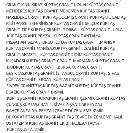
GRANİT KINIK KİRAZ KÜPTAŞ GRANİT KONAK KÜPTAŞ GRANİT
MENDERES KÜPTAŞ GRANİT MENEMEN KÜPTAŞ GRANİT
NARLIDERE GRANİT KÜPTAŞ ÖDEMİŞ GRANİT KÜPTAŞ DOGALTAŞ
KİLİTPARKE SEFERİHİSAR KÜPTAŞ GRANİT SELÇUK KÜPTAŞ
GRANİT TİRE KÜPTAŞ GRANİT .TORBALI KÜPTAŞ GRANİT . URLA
.KÜPTAŞ GRANİT PEYZAJ.KÜPTAŞ.GRANİT.ANTALYA.
İNŞAAT.ANTALYA. ,TURGUTLU'DA KÜPTAŞ GRANİT .MANİSA
KÜPTAŞ GRANİT MANİSA.KÜPTAŞ.GRANİT. .SALİHLİ KÜPTAŞ
GRANİT AHMETLİ .KÜPTAŞ.GRANİT.DİDİM KÜPTAŞ GRANİT
KUŞADASI KÜPTAŞ.GRANİT. GRANİT .MARMARİS KÜPTAŞ GRANİT
.BODRUM KÜPTAŞ GRANİT .BURSA KÜPTAŞ GRANİT.
BEŞİKTAŞ.KÜPTAŞ.GRANİT. İSTANBUL GRANİT KÜPTAŞ . SİVAS
KÜPTAŞ GRANİT . ERGANİ KÜPTAŞ GRANİT
SİVREK.GRANİT.TAŞ.KÜPTAŞ. BAZALT.KÜPTAŞ. KÜPTAŞ GRANİT
ELAZIĞ KÜPTAŞ GRANİT BİSMİL
.KÜPTSŞ.GRANİT.HOPA.KÜPTAŞ.GRANİT. ÇERMİK.GRANİT.KÜP.TAŞ
ÇÜNGÜŞ.KÜPTAŞ.GRANİT. SİVAS İNŞAATLAR PEYZAJ
BAHÇE.ANTALYA. PEYZAJ ÇEVRE DÜZENLEME.İZMİR.
DEKORATİFTAŞ KÜPTAŞ GRANİT TAŞ ÇEVRE DÜZENLEME HALİL
USTA.İZMİR KÜPTAŞ GRANİT EKİBİ HALİL.ANTALYA.
.KÜPTAŞ.USTA.İZMİR.