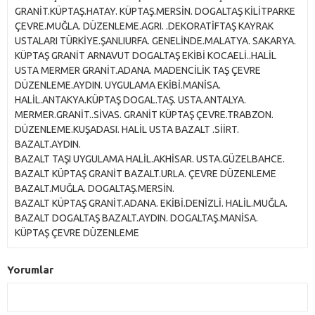
GRANİT.KÜPTAŞ.HATAY. KÜPTAŞ.MERSİN. DOGALTAŞ KİLİTPARKE
ÇEVRE.MUĞLA. DÜZENLEME.AGRI. .DEKORATİFTAŞ KAYRAK
USTALARI TÜRKİYE.ŞANLIURFA. GENELİNDE.MALATYA. SAKARYA.
KÜPTAŞ GRANİT ARNAVUT DOGALTAŞ EKİBİ KOCAELİ..HALİL
USTA MERMER GRANİT.ADANA. MADENCİLİK TAŞ ÇEVRE
DÜZENLEME.AYDIN. UYGULAMA EKİBİ.MANİSA.
HALİL.ANTAKYA.KÜPTAŞ DOGAL.TAŞ. USTA.ANTALYA.
MERMER.GRANİT..SİVAS. GRANİT KÜPTAŞ ÇEVRE.TRABZON.
DÜZENLEME.KUŞADASI. HALİL USTA BAZALT .SİİRT.
BAZALT.AYDIN.
BAZALT TAŞI UYGULAMA HALİL.AKHİSAR. USTA.GÜZELBAHCE.
BAZALT KÜPTAŞ GRANİT BAZALT.URLA. ÇEVRE DÜZENLEME
BAZALT.MUĞLA. DOGALTAŞ.MERSİN.
BAZALT KÜPTAŞ GRANİT.ADANA. EKİBİ.DENİZLİ. HALİL.MUĞLA.
BAZALT DOGALTAŞ BAZALT.AYDIN. DOGALTAŞ.MANİSA.
KÜPTAŞ ÇEVRE DÜZENLEME
Yorumlar