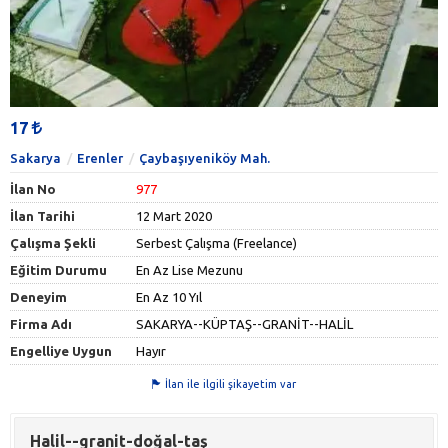
17
Sakarya
Erenler
Çaybaşıyeniköy Mah.
İlan No
977
İlan Tarihi
12 Mart 2020
Çalışma Şekli
Serbest Çalışma (Freelance)
Eğitim Durumu
En Az Lise Mezunu
Deneyim
En Az 10 Yıl
Firma Adı
SAKARYA--KÜPTAŞ--GRANİT--HALİL
Engelliye Uygun
Hayır
İlan ile ilgili şikayetim var
Halil--granit-doğal-taş