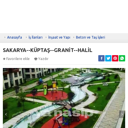
Anasayfa
İş İlanları
İnşaat ve Yapı
Beton ve Taş İşleri
SAKARYA--KÜPTAŞ--GRANİT--HALİL
Favorilere ekle
Yazdır