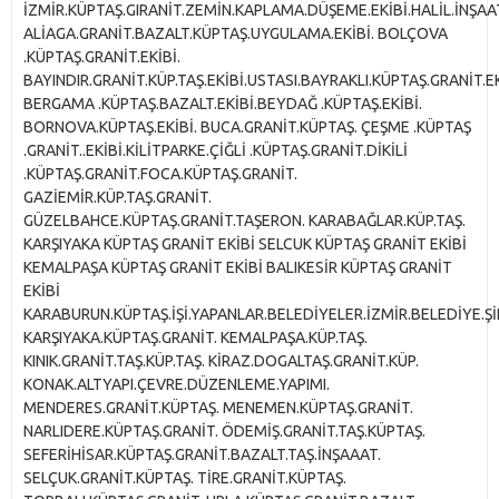
İZMİR.KÜPTAŞ.GIRANİT.ZEMİN.KAPLAMA.DÜŞEME.EKİBİ.HALİL.İNŞAAT
ALİAGA.GRANİT.BAZALT.KÜPTAŞ.UYGULAMA.EKİBİ. BOLÇOVA
.KÜPTAŞ.GRANİT.EKİBİ.
BAYINDIR.GRANİT.KÜP.TAŞ.EKİBİ.USTASI.BAYRAKLI.KÜPTAŞ.GRANİT.E
BERGAMA .KÜPTAŞ.BAZALT.EKİBİ.BEYDAĞ .KÜPTAŞ.EKİBİ.
BORNOVA.KÜPTAŞ.EKİBİ. BUCA.GRANİT.KÜPTAŞ. ÇEŞME .KÜPTAŞ
.GRANİT..EKİBİ.KİLİTPARKE.ÇİĞLİ .KÜPTAŞ.GRANİT.DİKİLİ
.KÜPTAŞ.GRANİT.FOCA.KÜPTAŞ.GRANİT.
GAZİEMİR.KÜP.TAŞ.GRANİT.
GÜZELBAHCE.KÜPTAŞ.GRANİT.TAŞERON. KARABAĞLAR.KÜP.TAŞ.
KARŞIYAKA KÜPTAŞ GRANİT EKİBİ SELCUK KÜPTAŞ GRANİT EKİBİ
KEMALPAŞA KÜPTAŞ GRANİT EKİBİ BALIKESİR KÜPTAŞ GRANİT
EKİBİ
KARABURUN.KÜPTAŞ.İŞİ.YAPANLAR.BELEDİYELER.İZMİR.BELEDİYE.Şİ
KARŞIYAKA.KÜPTAŞ.GRANİT. KEMALPAŞA.KÜP.TAŞ.
KINIK.GRANİT.TAŞ.KÜP.TAŞ. KİRAZ.DOGALTAŞ.GRANİT.KÜP.
KONAK.ALTYAPI.ÇEVRE.DÜZENLEME.YAPIMI.
MENDERES.GRANİT.KÜPTAŞ. MENEMEN.KÜPTAŞ.GRANİT.
NARLIDERE.KÜPTAŞ.GRANİT. ÖDEMİŞ.GRANİT.TAŞ.KÜPTAŞ.
SEFERİHİSAR.KÜPTAŞ.GRANİT.BAZALT.TAŞ.İNŞAAAT.
SELÇUK.GRANİT.KÜPTAŞ. TİRE.GRANİT.KÜPTAŞ.