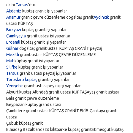
ekibi
Tarsus
'dur.
Akdeniz
küptaş granit işi yapanlar
Anamur
granit çevre düzenleme dogaltaş granit
Aydıncık
granit
ustası KÜPTAŞ
Bozyazı
küptaş granit işi yapanlar
Çamlıyayla
granit ustası işi yapanlar
Erdemli
küptaş granit işi yapanlar
Gülnar
dogaltaş granit ustası KÜPTAŞ GRANİT peyzaj
Mezitli
granit ustası KÜPTAŞ ÇEVRE DÜZENLEME
Mut
küptaş granit işi yapanlar
Silifke
küptaş granit işi yapanlar
Tarsus
granit ustası peyzaj işi yapanlar
Toroslarb küptaş
granit işi yapanlar
Yenişehir
granit ustası peyzaj işi yapanlar
Akyurt küptaş Altındağ granit ustası KÜPTAŞAyaş granit ustası
Bala granit çevre düzenleme
Beypazarı küptaş granit ustası
Çamlıdere granit ustası KÜPTAŞ GRANİT EKİBİÇankaya granit
ustası
Çubuk küptaş granit
Elmadağ Bazalt andazit kilitparke küptaş granitEtimesgut küptaş