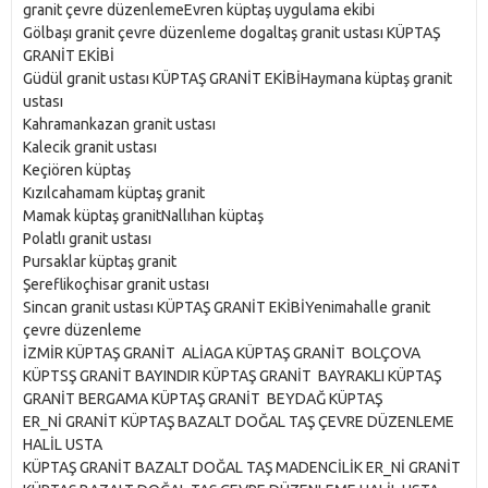
granit çevre düzenlemeEvren küptaş uygulama ekibi
Gölbaşı granit çevre düzenleme dogaltaş granit ustası KÜPTAŞ
GRANİT EKİBİ
Güdül granit ustası KÜPTAŞ GRANİT EKİBİHaymana küptaş granit
ustası
Kahramankazan granit ustası
Kalecik granit ustası
Keçiören küptaş
Kızılcahamam küptaş granit
Mamak küptaş granitNallıhan küptaş
Polatlı granit ustası
Pursaklar küptaş granit
Şereflikoçhisar granit ustası
Sincan granit ustası KÜPTAŞ GRANİT EKİBİYenimahalle granit
çevre düzenleme
İZMİR KÜPTAŞ GRANİT ALİAGA KÜPTAŞ GRANİT BOLÇOVA
KÜPTSŞ GRANİT BAYINDIR KÜPTAŞ GRANİT BAYRAKLI KÜPTAŞ
GRANİT BERGAMA KÜPTAŞ GRANİT BEYDAĞ KÜPTAŞ
ER_Nİ GRANİT KÜPTAŞ BAZALT DOĞAL TAŞ ÇEVRE DÜZENLEME
HALİL USTA
KÜPTAŞ GRANİT BAZALT DOĞAL TAŞ MADENCİLİK ER_Nİ GRANİT