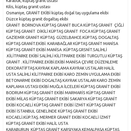
Karabük, küptaş granit ustası
Kilis, küptaş granit ustası
Osmaniye, GRANİT EKİBİ küptaş doğal taş uygulama ekibi
Düzce küptaş granit dogaltaş ekibi
GRANİT BORNOVA KÜPTAŞ GRANİT BUCA KÜPTAŞ GRANİT ÇİĞLİ
KÜPTAŞ GRANİT DİKİLİ KÜPTAŞ GRANİT FOCA KÜPTAŞ GRANİT
GAZİEMİR GRANİT KÜPTAŞ GÜZELBAHCE.KÜPTAŞ. DOGALTAŞ
KÜPTAŞ GRANİT.EKİBİ. KARABAĞLAR KÜPTAŞ GRANİT MANİSA
KÜPTAŞ GRANİT EKİBİ MANİSA .KÜPTAŞ.GRSNİT.SALİHLİ
.KİLİTPARKE EKİBİ SALİHLİ KİLİTPARKE EKİBİ TURGUTLU KÜPTAŞ
GRANİT . KİLİTPARKE.EKİBİ.EKİBİ MANİSA ÇEVRE DÜZENLEME
DEKORATİFTAŞ KAYRAK KAPLAMA KAYRAK USTALARI HALİL
USTA SALİHLİ KİLİTPARKE EKİBİ KARO ZEMİN UYGULAMA EKİBİ
BETONARME EKİBİ DOGALTAŞ KAYRAK USTALARI KARO ZEMİN
KAPLAMA USTASI EKİBİ MUĞLA İLCELERİ KÜPTAŞ GRANİT EKİBİ
BODRUM KÜPTAŞ GRANİT EKİBİ MARMARİS KÜPTAŞ GRANİT
EKİBİ MİLAS KÜPTAŞ GRANİT EKİBİ SAKARYA KÜPTAŞ GRANİT
EKİBİ KOCAELİ KÜPTAŞ GRANİT EKİBİ İZMİT KÜPTAŞ GRANİT
EKİBİ İSTANBUL GENELİNDE KÜPTAŞ GRANİT EKİBİ
KOCAELİ.KÜP.TAŞ. MERMER GRANİT EKİBİ KOCAELİ İZMİT
KÜPTAŞ GRANİT EKİBİ HALİL USTA
KARABURUN KÜPTAŞ GRANİT KARŞIYAKA KEMALPAŞA KÜPTAŞ