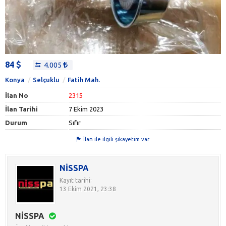
84
4.005
Konya
Selçuklu
Fatih Mah.
İlan No
2315
İlan Tarihi
7 Ekim 2023
Durum
Sıfır
İlan ile ilgili şikayetim var
NİSSPA
Kayıt tarihi:
13 Ekim 2021, 23:38
NİSSPA