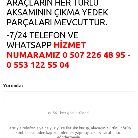
ARAÇLARIN HER TÜRLÜ
AKSAMININ ÇIKMA YEDEK
PARÇALARI MEVCUTTUR.
-7/24 TELEFON VE
WHATSAPP
HİZMET
NUMARAMIZ 0 507 226 48 95 -
0 553 122 55 04
Yorumlar
561 kez görüntülendi.
Satıcıyla telefonla ya da yüz yüze iletişim kurup, alacağınız ürünü görüp
kontrol etmeden kapora ödemesi yapmayın, karşı tarafa para
göndermeyin.