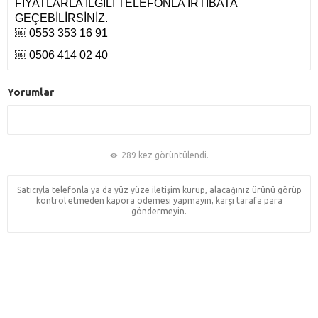
FİYATLARLA İLGİLİ TELEFONLA İRTİBATA
GEÇEBİLİRSİNİZ.
￼ 0553 353 16 91
￼ 0506 414 02 40
Yorumlar
289 kez görüntülendi.
Satıcıyla telefonla ya da yüz yüze iletişim kurup, alacağınız ürünü görüp
kontrol etmeden kapora ödemesi yapmayın, karşı tarafa para
göndermeyin.