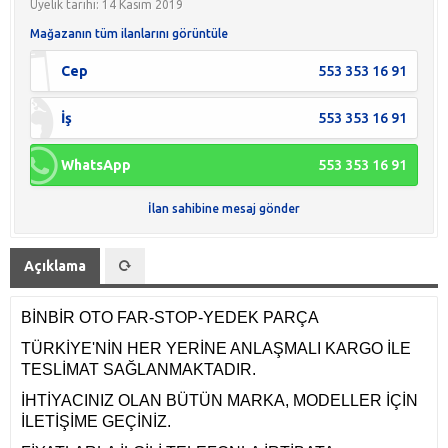
Üyelik tarihi: 14 Kasım 2019
Mağazanın tüm ilanlarını görüntüle
Cep
553 353 16 91
İş
553 353 16 91
WhatsApp
553 353 16 91
İlan sahibine mesaj gönder
Açıklama
BİNBİR OTO FAR-STOP-YEDEK PARÇA
TÜRKİYE'NİN HER YERİNE ANLAŞMALI KARGO İLE
TESLİMAT SAĞLANMAKTADIR.
İHTİYACINIZ OLAN BÜTÜN MARKA, MODELLER İÇİN
İLETİŞİME GEÇİNİZ.