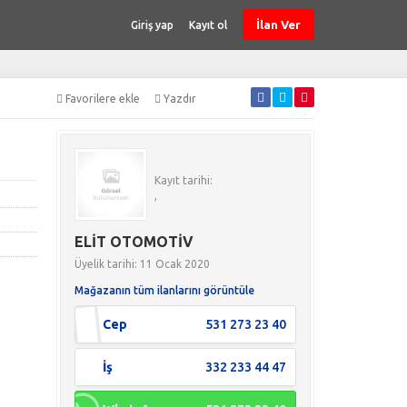
İlan Ver
Giriş yap
Kayıt ol
Favorilere ekle
Yazdır
Kayıt tarihi:
,
ELİT OTOMOTİV
Üyelik tarihi: 11 Ocak 2020
Mağazanın tüm ilanlarını görüntüle
Cep
531 273 23 40
İş
332 233 44 47