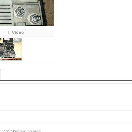
Video
1517 kez görüntülendi.