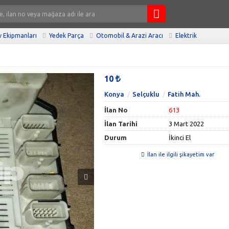
 Ekipmanları
Yedek Parça
Otomobil & Arazi Aracı
Elektrik
10
Konya
Selçuklu
Fatih Mah.
İlan No
613
İlan Tarihi
3 Mart 2022
Durum
İkinci El
İlan ile ilgili şikayetim var