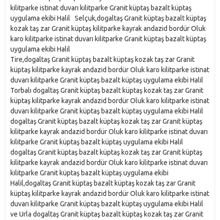
kilitparke istinat duvarı kilitparke Granit küptaş bazalt küptaş
uygulama ekibi Halil Selçuk,dogaltaş Granit küptaş bazalt küptaş
kozak taş zar Granit küptaş kilitparke kayrak andazid bordür Oluk
karo kilitparke istinat duvarı kilitparke Granit küptaş bazalt küptaş
uygulama ekibi Halil
Tire,dogaltaş Granit küptaş bazalt küptaş kozak taş zar Granit
küptaş kilitparke kayrak andazid bordür Oluk karo kilitparke istinat
duvarı kilitparke Granit küptaş bazalt küptaş uygulama ekibi Halil
Torbalı dogaltaş Granit küptaş bazalt küptaş kozak taş zar Granit
küptaş kilitparke kayrak andazid bordür Oluk karo kilitparke istinat
duvarı kilitparke Granit küptaş bazalt küptaş uygulama ekibi Halil
dogaltaş Granit küptaş bazalt küptaş kozak taş zar Granit küptaş
kilitparke kayrak andazid bordür Oluk karo kilitparke istinat duvarı
kilitparke Granit küptaş bazalt küptaş uygulama ekibi Halil
dogaltaş Granit küptaş bazalt küptaş kozak taş zar Granit küptaş
kilitparke kayrak andazid bordür Oluk karo kilitparke istinat duvarı
kilitparke Granit küptaş bazalt küptaş uygulama ekibi
Halil,dogaltaş Granit küptaş bazalt küptaş kozak taş zar Granit
küptaş kilitparke kayrak andazid bordür Oluk karo kilitparke istinat
duvarı kilitparke Granit küptaş bazalt küptaş uygulama ekibi Halil
ve Urla dogaltaş Granit küptaş bazalt küptaş kozak taş zar Granit