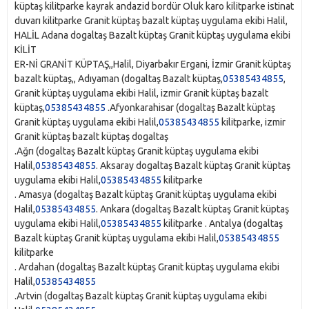
küptaş kilitparke kayrak andazid bordür Oluk karo kilitparke istinat
duvarı kilitparke Granit küptaş bazalt küptaş uygulama ekibi Halil,
HALİL Adana‎ dogaltaş Bazalt küptaş Granit küptaş uygulama ekibi
KİLİT
ER-Nİ GRANİT KÜPTAŞ,,Halil, Diyarbakır Ergani, İzmir Granit küptaş
bazalt küptaş,, Adıyaman‎ (dogaltaş Bazalt küptaş,
05385434855
,
Granit küptaş uygulama ekibi Halil, izmir Granit küptaş bazalt
küptaş,
05385434855
.Afyonkarahisar‎ (dogaltaş Bazalt küptaş
Granit küptaş uygulama ekibi Halil,
05385434855
kilitparke, izmir
Granit küptaş bazalt küptaş dogaltaş
.Ağrı‎ (dogaltaş Bazalt küptaş Granit küptaş uygulama ekibi
Halil,
05385434855
. Aksaray‎ dogaltaş Bazalt küptaş Granit küptaş
uygulama ekibi Halil,
05385434855
kilitparke
. Amasya‎ (dogaltaş Bazalt küptaş Granit küptaş uygulama ekibi
Halil,
05385434855
. Ankara‎ (dogaltaş Bazalt küptaş Granit küptaş
uygulama ekibi Halil,
05385434855
kilitparke . Antalya‎ (dogaltaş
Bazalt küptaş Granit küptaş uygulama ekibi Halil,
05385434855
kilitparke
. Ardahan‎ (dogaltaş Bazalt küptaş Granit küptaş uygulama ekibi
Halil,
05385434855
.Artvin‎ (dogaltaş Bazalt küptaş Granit küptaş uygulama ekibi