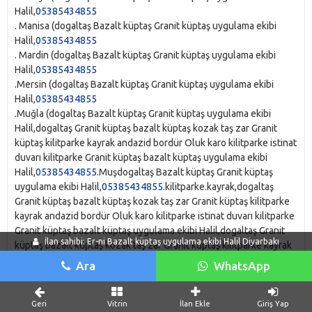
Halil,
05385434855
. Manisa‎ (dogaltaş Bazalt küptaş Granit küptaş uygulama ekibi
Halil,
05385434855
. Mardin‎ (dogaltaş Bazalt küptaş Granit küptaş uygulama ekibi
Halil,
05385434855
.Mersin‎ (dogaltaş Bazalt küptaş Granit küptaş uygulama ekibi
Halil,
05385434855
.Muğla‎ (dogaltaş Bazalt küptaş Granit küptaş uygulama ekibi
Halil,dogaltaş Granit küptaş bazalt küptaş kozak taş zar Granit
küptaş kilitparke kayrak andazid bordür Oluk karo kilitparke istinat
duvarı kilitparke Granit küptaş bazalt küptaş uygulama ekibi
Halil,
05385434855
.Muş‎dogaltaş Bazalt küptaş Granit küptaş
uygulama ekibi Halil,
05385434855
.kilitparke.kayrak,dogaltaş
Granit küptaş bazalt küptaş kozak taş zar Granit küptaş kilitparke
kayrak andazid bordür Oluk karo kilitparke istinat duvarı kilitparke
Granit küptaş bazalt küptaş uygulama ekibi Halil,dogaltaş Granit
İlan sahibi: Er-ni Bazalt küptaş uygulama ekibi Halil Diyarbakı
küptaş bazalt küptaş kozak taş zar Granit küptaş kilitparke kayrak
andazid bordür Oluk karo kilitparke istinat duvarı kilitparke Granit
Ara
WhatsApp
küptaş bazalt küptaş uygulama ekibi Halil
. Nevşehir‎ (dogaltaş Bazalt küptaş Granit küptaş uygulama ekibi
Halil,
05385434855
Geri
Vitrin
İlan Ekle
Giriş Yap