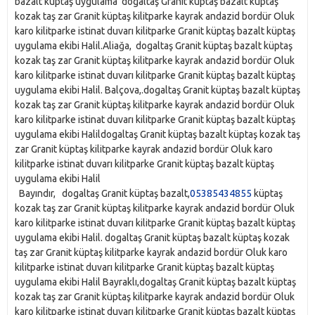
bazalt küptaş uygulama dogaltaş Granit küptaş bazalt küptaş
kozak taş zar Granit küptaş kilitparke kayrak andazid bordür Oluk
karo kilitparke istinat duvarı kilitparke Granit küptaş bazalt küptaş
uygulama ekibi Halil.Aliağa, dogaltaş Granit küptaş bazalt küptaş
kozak taş zar Granit küptaş kilitparke kayrak andazid bordür Oluk
karo kilitparke istinat duvarı kilitparke Granit küptaş bazalt küptaş
uygulama ekibi Halil. Balçova,.dogaltaş Granit küptaş bazalt küptaş
kozak taş zar Granit küptaş kilitparke kayrak andazid bordür Oluk
karo kilitparke istinat duvarı kilitparke Granit küptaş bazalt küptaş
uygulama ekibi Halildogaltaş Granit küptaş bazalt küptaş kozak taş
zar Granit küptaş kilitparke kayrak andazid bordür Oluk karo
kilitparke istinat duvarı kilitparke Granit küptaş bazalt küptaş
uygulama ekibi Halil
Bayındır, dogaltaş Granit küptaş bazalt,
05385434855
küptaş
kozak taş zar Granit küptaş kilitparke kayrak andazid bordür Oluk
karo kilitparke istinat duvarı kilitparke Granit küptaş bazalt küptaş
uygulama ekibi Halil. dogaltaş Granit küptaş bazalt küptaş kozak
taş zar Granit küptaş kilitparke kayrak andazid bordür Oluk karo
kilitparke istinat duvarı kilitparke Granit küptaş bazalt küptaş
uygulama ekibi Halil Bayraklı,dogaltaş Granit küptaş bazalt küptaş
kozak taş zar Granit küptaş kilitparke kayrak andazid bordür Oluk
karo kilitparke istinat duvarı kilitparke Granit küptaş bazalt küptaş