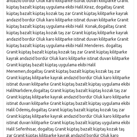
andazid bordür Oluk karo kilitparke istinat duvarı kilitparke Granit
küptaş bazalt küptaş uygulama ekibi Halil.Kiraz, dogaltaş Granit
küptaş bazalt küptaş kozak taş zar Granit küptaş kilitparke kayrak
andazid bordür Oluk karo kilitparke istinat duvarı kilitparke Granit
küptaş bazalt küptaş uygulama ekibi Halil Konak,dogaltaş Granit
küptaş bazalt küptaş kozak taş zar Granit küptaş kilitparke kayrak
andazid bordür Oluk karo kilitparke istinat duvarı kilitparke Granit
küptaş bazalt küptaş uygulama ekibi Halil Menderes. dogaltaş
Granit küptaş bazalt küptaş kozak taş zar Granit küptaş kilitparke
kayrak andazid bordür Oluk karo kilitparke istinat duvarı kilitparke
Granit küptaş bazalt küptaş uygulama ekibi Halil
Menemen,dogaltaş Granit küptaş bazalt küptaş kozak taş zar
Granit küptaş kilitparke kayrak andazid bordür Oluk karo kilitparke
istinat duvarı kilitparke Granit küptaş bazalt küptaş uygulama ekibi
HalilNarlıdere,dogaltaş Granit küptaş bazalt küptaş kozak taş zar
Granit küptaş kilitparke kayrak andazid bordür Oluk karo kilitparke
istinat duvarı kilitparke Granit küptaş bazalt küptaş uygulama ekibi
Halil Ödemiş,dogaltaş Granit küptaş bazalt küptaş kozak taş zar
Granit küptaş kilitparke kayrak andazid bordür Oluk karo kilitparke
istinat duvarı kilitparke Granit küptaş bazalt küptaş uygulama ekibi
Halil Seferihisar, dogaltaş Granit küptaş bazalt küptaş kozak taş
zar Granit küptaş kilitparke kayrak andazid bordür Oluk karo