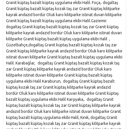
Granit küptaş bazalt küptaş uygulama ekibi Halil. Foça,. dogaltaş
Granit küptaş bazalt küptaş kozak taş zar Granit küptaş kilitparke
kayrak andazid bordür Oluk karo kilitparke istinat duvarı kilitparke
Granit küptaş bazalt küptaş uygulama ekibi Halil.Gaziemir.
dogaltaş Granit küptaş bazalt küptaş kozak taş zar Granit küptaş
kilitparke kayrak andazid bordür Oluk karo kilitparke istinat duvarı
kilitparke Granit küptaş bazalt küptaş uygulama ekibi Halil ,
Güzelbahçe,dogaltaş Granit küptaş bazalt küptaş kozak taş zar
Granit küptaş kilitparke kayrak andazid bordür Oluk karo kilitparke
istinat duvarı kilitparke Granit küptaş bazalt küptaş uygulama ekibi
Halil. Karabağlar, dogaltaş Granit küptaş bazalt küptaş kozak taş
zar Granit küptaş kilitparke kayrak andazid bordür Oluk karo
kilitparke istinat duvarı kilitparke Granit küptaş bazalt küptaş
uygulama ekibi Halil Karaburun, dogaltaş Granit küptaş bazalt
küptaş kozak taş zar Granit küptaş kilitparke kayrak andazid
bordür Oluk karo kilitparke istinat duvarı kilitparke Granit küptaş
bazalt küptaş uygulama ekibi Halil Karşıyaka,. dogaltaş Granit
küptaş bazalt küptaş kozak taş zar Granit küptaş kilitparke kayrak
andazid bordür Oluk karo kilitparke istinat duvarı kilitparke Granit
küptaş bazalt küptaş uygulama ekibi Halil, Kınık, dogaltaş Granit
küptaş bazalt küptaş kozak taş zar Granit küptaş kilitparke kayrak