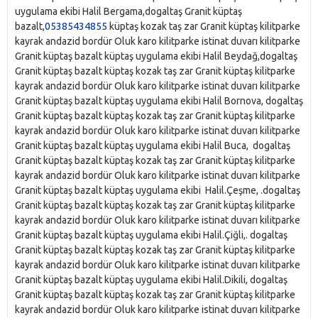
uygulama ekibi Halil Bergama,dogaltaş Granit küptaş
bazalt,
05385434855
küptaş kozak taş zar Granit küptaş kilitparke
kayrak andazid bordür Oluk karo kilitparke istinat duvarı kilitparke
Granit küptaş bazalt küptaş uygulama ekibi Halil Beydağ,dogaltaş
Granit küptaş bazalt küptaş kozak taş zar Granit küptaş kilitparke
kayrak andazid bordür Oluk karo kilitparke istinat duvarı kilitparke
Granit küptaş bazalt küptaş uygulama ekibi Halil Bornova, dogaltaş
Granit küptaş bazalt küptaş kozak taş zar Granit küptaş kilitparke
kayrak andazid bordür Oluk karo kilitparke istinat duvarı kilitparke
Granit küptaş bazalt küptaş uygulama ekibi Halil Buca, dogaltaş
Granit küptaş bazalt küptaş kozak taş zar Granit küptaş kilitparke
kayrak andazid bordür Oluk karo kilitparke istinat duvarı kilitparke
Granit küptaş bazalt küptaş uygulama ekibi Halil.Çeşme, .dogaltaş
Granit küptaş bazalt küptaş kozak taş zar Granit küptaş kilitparke
kayrak andazid bordür Oluk karo kilitparke istinat duvarı kilitparke
Granit küptaş bazalt küptaş uygulama ekibi Halil.Çiğli,. dogaltaş
Granit küptaş bazalt küptaş kozak taş zar Granit küptaş kilitparke
kayrak andazid bordür Oluk karo kilitparke istinat duvarı kilitparke
Granit küptaş bazalt küptaş uygulama ekibi Halil.Dikili, dogaltaş
Granit küptaş bazalt küptaş kozak taş zar Granit küptaş kilitparke
kayrak andazid bordür Oluk karo kilitparke istinat duvarı kilitparke