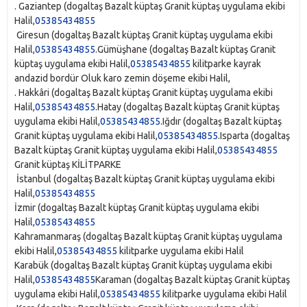
. Gaziantep‎ (dogaltaş Bazalt küptaş Granit küptaş uygulama ekibi
Halil,
05385434855
Giresun‎ (dogaltaş Bazalt küptaş Granit küptaş uygulama ekibi
Halil,
05385434855
.Gümüşhane‎ (dogaltaş Bazalt küptaş Granit
küptaş uygulama ekibi Halil,
05385434855
kilitparke kayrak
andazid bordür Oluk karo zemin döşeme ekibi Halil,
. Hakkâri‎ (dogaltaş Bazalt küptaş Granit küptaş uygulama ekibi
Halil,
05385434855
.Hatay‎ (dogaltaş Bazalt küptaş Granit küptaş
uygulama ekibi Halil,
05385434855
.Iğdır‎ (dogaltaş Bazalt küptaş
Granit küptaş uygulama ekibi Halil,
05385434855
.Isparta‎ (dogaltaş
Bazalt küptaş Granit küptaş uygulama ekibi Halil,
05385434855
Granit küptaş KİLİTPARKE
İstanbul‎ (dogaltaş Bazalt küptaş Granit küptaş uygulama ekibi
Halil,
05385434855
İzmir‎ (dogaltaş Bazalt küptaş Granit küptaş uygulama ekibi
Halil,
05385434855
Kahramanmaraş‎ (dogaltaş Bazalt küptaş Granit küptaş uygulama
ekibi Halil,
05385434855
kilitparke uygulama ekibi Halil
Karabük‎ (dogaltaş Bazalt küptaş Granit küptaş uygulama ekibi
Halil,
05385434855
Karaman‎ (dogaltaş Bazalt küptaş Granit küptaş
uygulama ekibi Halil,
05385434855
kilitparke uygulama ekibi Halil