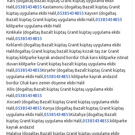
Kars‎ (dogaltaş Bazalt küptaş Granit küptaş uygulama ekibi
Halil,
05385434855
Kastamonu‎ (dogaltaş Bazalt küptaş Granit
küptaş uygulama ekibi Halil,
05385434855
Kayseri‎ (dogaltaş
Bazalt küptaş Granit küptaş uygulama ekibi Halil,
05385434855
kilitparke uygulama ekibi Halil
Kırıkkale‎ (dogaltaş Bazalt küptaş Granit küptaş uygulama ekibi
Halil,
05385434855
Kırklareli‎ (dogaltaş Bazalt küptaş Granit küptaş uygulama ekibi
Halildogaltaş Granit küptaş bazalt küptaş kozak taş zar Granit
küptaş kilitparke kayrak andazid bordür Oluk karo kilitparke istinat
duvarı kilitparke Granit küptaş bazalt küptaş uygulama ekibi
Halil,
05385434855
Kırşehir‎ (dogaltaş Bazalt küptaş Granit küptaş
uygulama ekibi Halil,
05385434855
kilitparke kayrak andazid
bordür Oluk karo zemin döşeme ekibi Halil
.Kilis‎ (dogaltaş Bazalt küptaş Granit küptaş uygulama ekibi
Halil,
05385434855
.Kocaeli‎ (dogaltaş Bazalt küptaş Granit küptaş uygulama ekibi
Halil,
05385434855
Konya‎ (dogaltaş Bazalt küptaş Granit küptaş
uygulama ekibi Halil,
05385434855
Kütahya‎ (dogaltaş Bazalt
küptaş Granit küptaş uygulama ekibi Halil,
05385434855
.kilitparke
kayrak andazid
Malatya‎ (dogaltaş Bazalt küptaş Granit küptaş uygulama ekibi